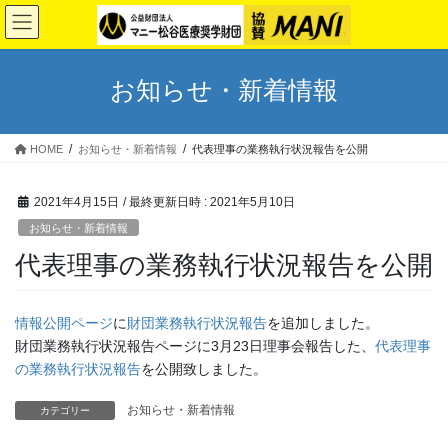
コ
ナ
ン
ビ
テ
ゲ
ン
ー
お知らせ・新着情報
ツ
シ
へ
ョ
ス
ン
HOME
お知らせ・新着情報
代表理事の業務執行状況報告を公開
キ
に
ッ
移
プ
動
2021年4月15日
/ 最終更新日時 :
2021年5月10日
お知らせ・新着情報
代表理事の業務執行状況報告を公開
情報公開ページ
に
財団業務執行状況報告
を追加しました。
財団業務執行状況報告ページに3月23日理事会報告した、
代表理事
の業務執行状況報告
を公開致しました。
お知らせ・新着情報
カテゴリー