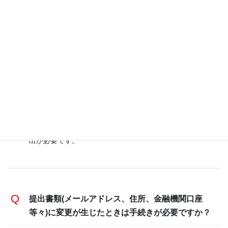
出が必要です。 また、その他処分内容がわかる書類が在
籍している大学院/大学/専門学校等から発行出来る場合、
ご提出ください。
留年又は卒業(修了)延期の恐れが生じたときは手続
きが必要ですか？
はい、必要です。手続きとしましては「身上異動届」の提
出が必要です。
提出書類(メールアドレス、住所、金融機関口座
等々)に変更が生じたときは手続きが必要ですか？