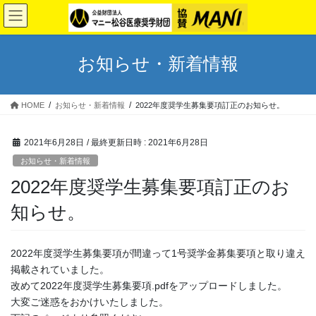
コ
ナ
ン
ビ
テ
ゲ
ン
ー
お知らせ・新着情報
ツ
シ
へ
ョ
ス
ン
HOME
お知らせ・新着情報
2022年度奨学生募集要項訂正のお知らせ。
キ
に
ッ
移
プ
動
2021年6月28日
/ 最終更新日時 :
2021年6月28日
お知らせ・新着情報
2022年度奨学生募集要項訂正のお
知らせ。
2022年度奨学生募集要項が間違って1号奨学金募集要項と取り違え
掲載されていました。
改めて2022年度奨学生募集要項.pdfをアップロードしました。
大変ご迷惑をおかけいたしました。