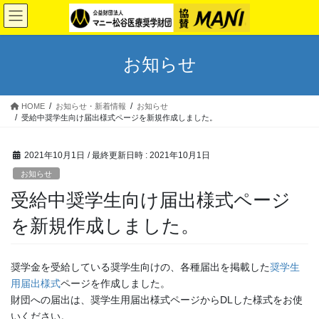
コ
ナ
ン
ビ
テ
ゲ
ン
ー
お知らせ
ツ
シ
へ
ョ
ス
ン
HOME
お知らせ・新着情報
お知らせ
キ
に
受給中奨学生向け届出様式ページを新規作成しました。
ッ
移
プ
動
2021年10月1日
/ 最終更新日時 :
2021年10月1日
お知らせ
受給中奨学生向け届出様式ページ
を新規作成しました。
奨学金を受給している奨学生向けの、各種届出を掲載した
奨学生
用届出様式
ページを作成しました。
財団への届出は、奨学生用届出様式ページからDLした様式をお使
いください。