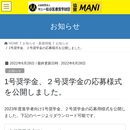
コ
ナ
ン
ビ
テ
ゲ
ン
ー
お知らせ
ツ
シ
へ
ョ
ス
ン
HOME
お知らせ・新着情報
お知らせ
キ
に
1号奨学金、２号奨学金の応募様式を公開しました。
ッ
移
プ
動
2022年6月28日
/ 最終更新日時 :
2022年6月28日
お知らせ
1号奨学金、２号奨学金の応募様式
を公開しました。
2023年度進学者向け1号奨学金、２号奨学金の応募用様式を公開し
ました。下記のページよりダウンロード可能です。