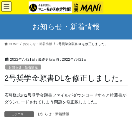
コ
ナ
ン
ビ
テ
ゲ
ン
ー
お知らせ・新着情報
ツ
シ
へ
ョ
ス
ン
HOME
お知らせ・新着情報
2号奨学金願書DLを修正しました。
キ
に
ッ
移
プ
動
2022年7月21日
/ 最終更新日時 :
2022年7月21日
お知らせ・新着情報
2号奨学金願書DLを修正しました。
応募様式の2号奨学金願書ファイルがダウンロードすると推薦書が
ダウンロードされてしまう問題を修正致しました。
お知らせ・新着情報
カテゴリー