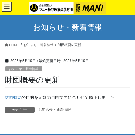
コ
ナ
ン
ビ
テ
ゲ
ン
ー
お知らせ・新着情報
ツ
シ
へ
ョ
ス
ン
HOME
お知らせ・新着情報
財団概要の更新
キ
に
ッ
移
プ
動
2026年5月19日
/ 最終更新日時 :
2026年5月19日
お知らせ・新着情報
財団概要の更新
財団概要
の目的を定款の目的文面に合わせて修正しました。
お知らせ・新着情報
カテゴリー