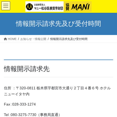
コ
ナ
ン
ビ
テ
ゲ
ン
ー
情報開示請求先及び受付時間
ツ
シ
へ
ョ
ス
ン
HOME
お知らせ・情報公開
情報開示請求先及び受付時間
キ
に
ッ
移
プ
動
情報開示請求先
住所 ：〒320-0811 栃木県宇都宮市大通り２丁目４番６号 ホテル
ニューイタヤ内
Fax :028-333-1274
Tel :080-3275-7730（事務局直通）