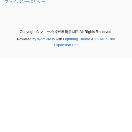
プライバシーポリシー
Copyright © マニー松谷医療奨学財団 All Rights Reserved.
Powered by
WordPress
with
Lightning Theme
&
VK All in One
Expansion Unit