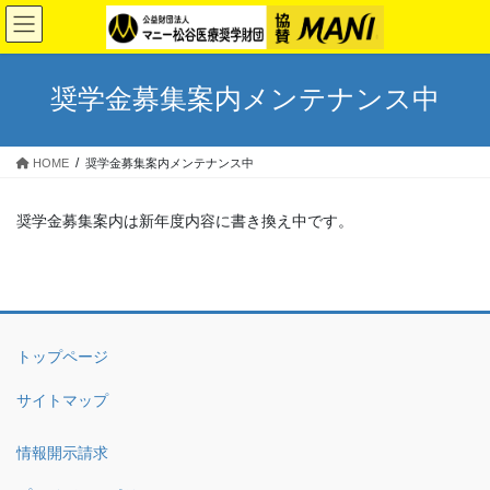
コ
ナ
ン
ビ
テ
ゲ
ン
ー
奨学金募集案内メンテナンス中
ツ
シ
へ
ョ
ス
ン
HOME
奨学金募集案内メンテナンス中
キ
に
ッ
移
プ
動
奨学金募集案内は新年度内容に書き換え中です。
トップページ
サイトマップ
情報開示請求